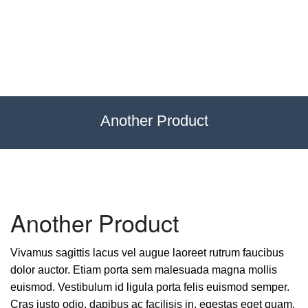
Exhibitions
Custom Displays
Signs
Another Product
Themed Events
About Us
Another Product
Contact
Vivamus sagittis lacus vel augue laoreet rutrum faucibus
Artwork Upload
dolor auctor. Etiam porta sem malesuada magna mollis
euismod. Vestibulum id ligula porta felis euismod semper.
Downloads
Cras justo odio, dapibus ac facilisis in, egestas eget quam.